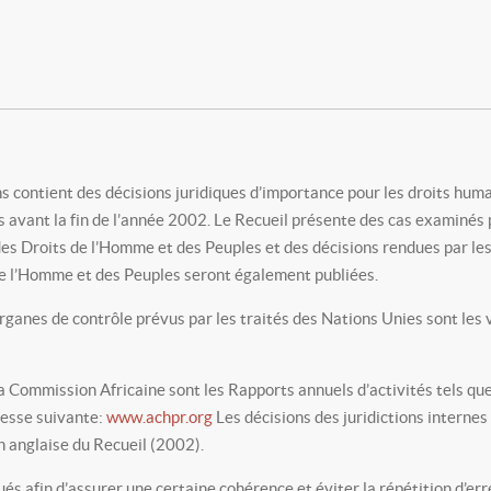
s contient des décisions juridiques d’importance pour les droits huma
avant la fin de l’année 2002. Le Recueil présente des cas examinés p
s Droits de l’Homme et des Peuples et des décisions rendues par les t
de l’Homme et des Peuples seront également publiées.
rganes de contrôle prévus par les traités des Nations Unies sont les
a Commission Africaine sont les Rapports annuels d’activités tels qu
resse suivante:
www.achpr.org
Les décisions des juridictions interne
on anglaise du Recueil (2002).
s afin d’assurer une certaine cohérence et éviter la répétition d’err