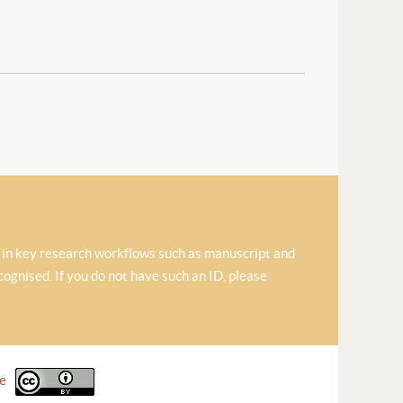
n in key research workflows such as manuscript and
ognised. If you do not have such an ID, please
se