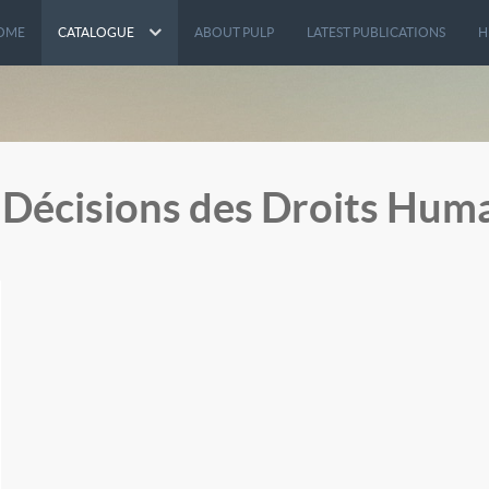
OME
CATALOGUE
ABOUT PULP
LATEST PUBLICATIONS
H
s Décisions des Droits Hum