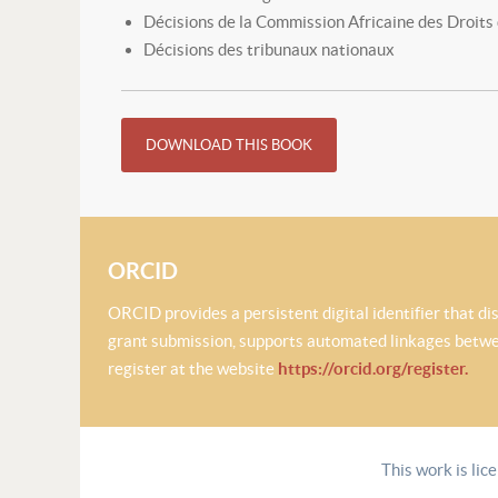
Décisions de la Commission Africaine des Droits
Décisions des tribunaux nationaux
DOWNLOAD THIS BOOK
ORCID
ORCID provides a persistent digital identifier that d
grant submission, supports automated linkages between
register at the website
https://orcid.org/register.
This work is lic