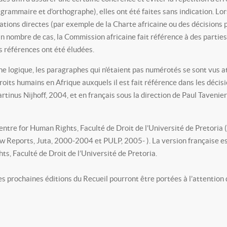
grammaire et d’orthographe), elles ont été faites sans indication. Lors
tations directes (par exemple de la Charte africaine ou des décisions
ain nombre de cas, la Commission africaine fait référence à des partie
es références ont été éludées.
ine logique, les paragraphes qui n’étaient pas numérotés se sont vus at
oits humains en Afrique auxquels il est fait référence dans les décis
tinus Nijhoff, 2004, et en français sous la direction de Paul Tavenie
Centre for Human Rights, Faculté de Droit de l’Université de Pretoria
 Reports, Juta, 2000-2004 et PULP, 2005- ). La version française es
s, Faculté de Droit de l’Université de Pretoria.
es prochaines éditions du Recueil pourront être portées à l’attention 