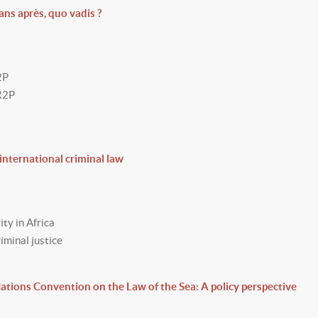
 ans après, quo vadis ?
R2P
a R2P
international criminal law
ity in Africa
riminal justice
Nations Convention on the Law of the Sea: A policy perspective