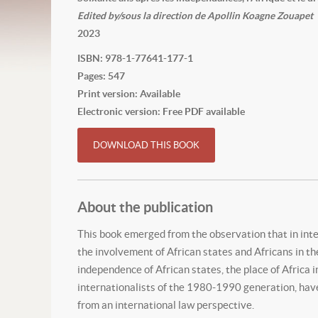
Edited by/sous la direction de Apollin Koagne Zouapet
2023
ISBN: 978-1-77641-177-1
Pages: 547
Print version: Available
Electronic version: Free PDF available
DOWNLOAD THIS BOOK
About the publication
This book emerged from the observation that in inter
the involvement of African states and Africans in the
independence of African states, the place of Africa i
internationalists of the 1980-1990 generation, have 
from an international law perspective.