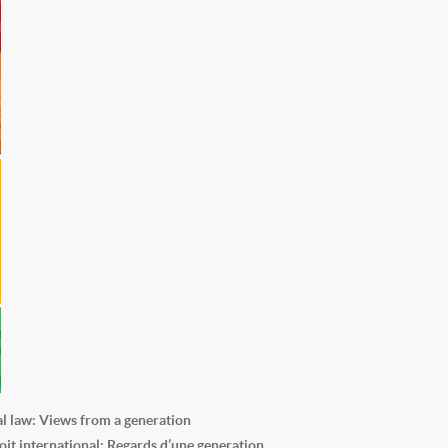
al law: Views from a generation
roit international: Regards d’une generation