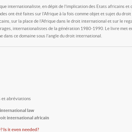
ique internationaliste, en dépit de l’implication des Etats africains et 
es ont été faites sur l’Afrique à la fois comme objet et sujet du droi
ns, sur la place de l’Afrique dans le droit international et sur le rega
vrages, internationalistes de la génération 1980-1990. Le livre met en 
ne dans ce domaine sous l’angle du droit international.
s et abréviations
 international law
oit international africain
? Is it even needed?