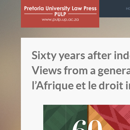
H
Sixty years after in
Views from a genera
l’Afrique et le droi