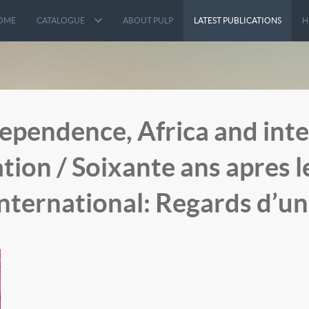
OME
CATALOGUE
ABOUT PULP
LATEST PUBLICATIONS
H
dependence, Africa and inte
tion / Soixante ans apres 
t international: Regards d’u