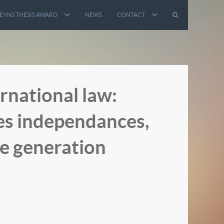
EYNS THESIS AWARD
NEWS
CONTACT
rnational law:
les independances,
ne generation